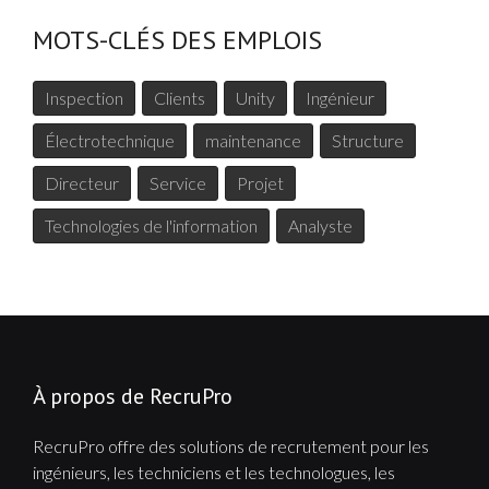
MOTS-CLÉS DES EMPLOIS
Inspection
Clients
Unity
Ingénieur
Électrotechnique
maintenance
Structure
Directeur
Service
Projet
Technologies de l'information
Analyste
À propos de RecruPro
RecruPro offre des solutions de recrutement pour les
ingénieurs, les techniciens et les technologues, les