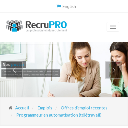
English
Nos
postes
Que vous désiriez relever de nouveaux défis ou améliorer vos
conditions de travail actuelles, cette section s'adresse à vous.
Accueil
Emplois
Offres d'emploi récentes
Programmeur en automatisation (télétravail)