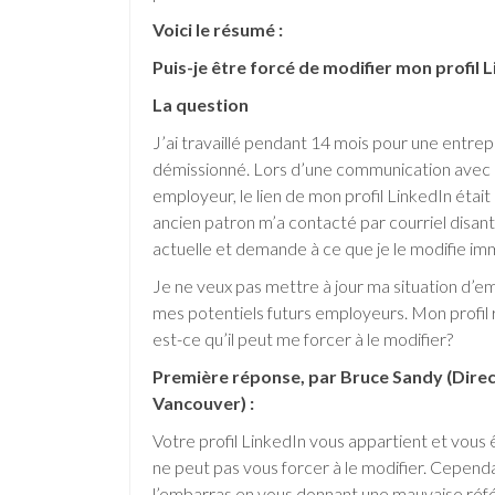
Voici le résumé :
Puis-je être forcé de modifier mon profil
La question
J’ai travaillé pendant 14 mois pour une entrepris
démissionné. Lors d’une communication avec 
employeur, le lien de mon profil LinkedIn étai
ancien patron m’a contacté par courriel disant
actuelle et demande à ce que je le modifie i
Je ne veux pas mettre à jour ma situation d’emp
mes potentiels futurs employeurs. Mon profil 
est-ce qu’il peut me forcer à le modifier?
Première réponse, par Bruce Sandy (Direc
Vancouver) :
Votre profil LinkedIn vous appartient et vous 
ne peut pas vous forcer à le modifier. Cepend
l’embarras en vous donnant une mauvaise réfé