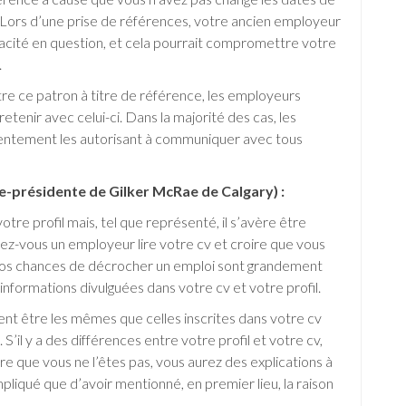
Lors d’une prise de références, votre ancien employeur
acité en question, et cela pourrait compromettre votre
.
re ce patron à titre de référence, les employeurs
enir avec celui-ci. Dans la majorité des cas, les
sentement les autorisant à communiquer avec tous
e-présidente de Gilker McRae de Calgary) :
tre profil mais, tel que représenté, il s’avère être
riez-vous un employeur lire votre cv et croire que vous
 vos chances de décrocher un emploi sont grandement
informations divulguées dans votre cv et votre profil.
ent être les mêmes que celles inscrites dans votre cv
S’il y a des différences entre votre profil et votre cv,
e que vous ne l’êtes pas, vous aurez des explications à
mpliqué que d’avoir mentionné, en premier lieu, la raison