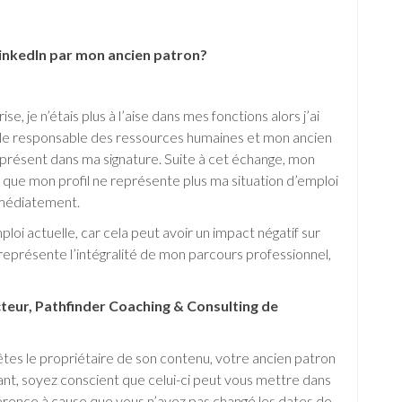
 LinkedIn par mon ancien patron?
e, je n’étais plus à l’aise dans mes fonctions alors j’ai
le responsable des ressources humaines et mon ancien
t présent dans ma signature. Suite à cet échange, mon
 que mon profil ne représente plus ma situation d’emploi
mmédiatement.
loi actuelle, car cela peut avoir un impact négatif sur
représente l’intégralité de mon parcours professionnel,
teur, Pathfinder Coaching & Consulting de
êtes le propriétaire de son contenu, votre ancien patron
ant, soyez conscient que celui-ci peut vous mettre dans
rence à cause que vous n’avez pas changé les dates de