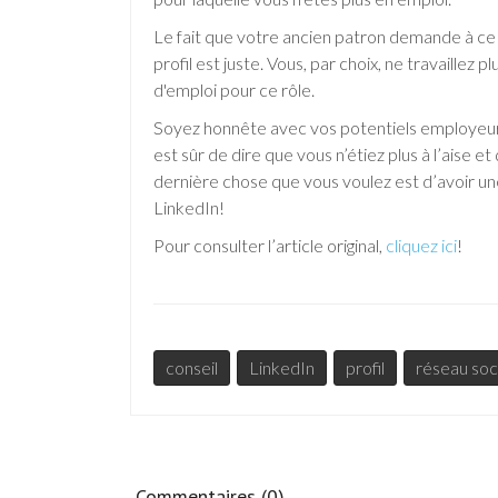
Le fait que votre ancien patron demande à ce 
profil est juste. Vous, par choix, ne travaillez 
d'emploi pour ce rôle.
Soyez honnête avec vos potentiels employeurs s
est sûr de dire que vous n’étiez plus à l’aise 
dernière chose que vous voulez est d’avoir une
LinkedIn!
Pour consulter l’article original,
cliquez ici
!
conseil
LinkedIn
profil
réseau soc
Commentaires (0)