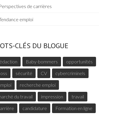
Perspectives de carrières
Tendance emploi
OTS-CLÉS DU BLOGUE
édaction
Baby-bommers
opportunités
oss
sécurité
CV
cybercriminels
mploi
recherche emploi
arché du travail
impression
travail
arrière
candidature
Formation en ligne